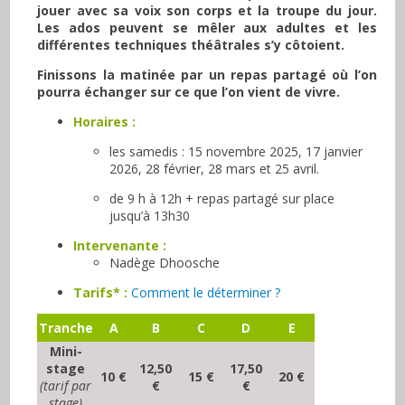
jouer avec sa voix son corps et la troupe du jour.
Les ados peuvent se mêler aux adultes et les
différentes techniques théâtrales s’y côtoient.
Finissons la matinée par un repas partagé où l’on
pourra échanger sur ce que l’on vient de vivre.
Horaires :
les samedis : 15 novembre 2025, 17 janvier
2026, 28 février, 28 mars et 25 avril.
de 9 h à 12h + repas partagé sur place
jusqu’à 13h30
Intervenante :
Nadège Dhoosche
Tarifs* :
Comment le déterminer ?
Tranche
A
B
C
D
E
Mini-
stage
12,50
17,50
10 €
15 €
20 €
(tarif par
€
€
stage)