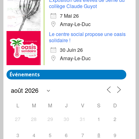
collège Claude Guyot
7 Mai 26
Arnay-Le-Duc
Le centre social propose une oasis
solidaire !
30 Juin 26
Arnay-Le-Duc
Événements
L
M
M
J
V
S
D
27
28
29
30
31
1
2
8
3
4
5
6
7
9