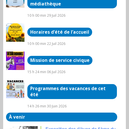
médiathèque
10 h 00 min
29 Juil 2026
Horaires d’été de l’accueil
10 h 00 min
22 Juil 2026
Mission de service civique
15 h 24 min
06 Juil 2026
Programmes des vacances de cet
été
14 h 26 min
30 Juin 2026
À venir
Exposition des élèves de 5ème du