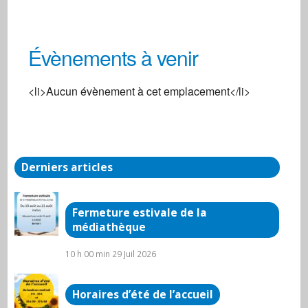
Évènements à venir
Centre social
<li>Aucun évènement à cet emplacement</li>
3, rue de la Gare - Arnay-Le-Duc
Évènements
Derniers articles
Fermeture estivale de la
médiathèque
10 h 00 min
29 Juil 2026
Horaires d’été de l’accueil