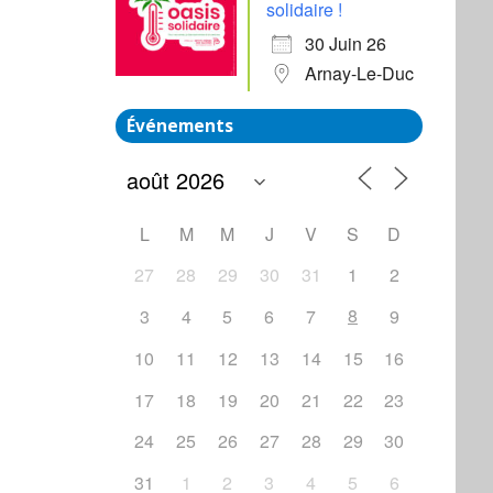
solidaire !
30 Juin 26
Arnay-Le-Duc
Événements
L
M
M
J
V
S
D
27
28
29
30
31
1
2
8
3
4
5
6
7
9
10
11
12
13
14
15
16
17
18
19
20
21
22
23
24
25
26
27
28
29
30
31
1
2
3
4
5
6