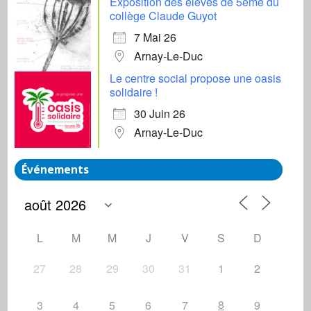
Exposition des élèves de 5ème du
collège Claude Guyot
7 Mai 26
Arnay-Le-Duc
Le centre social propose une oasis
solidaire !
30 Juin 26
Arnay-Le-Duc
Événements
L
M
M
J
V
S
D
27
28
29
30
31
1
2
8
3
4
5
6
7
9