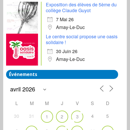
Exposition des élèves de 5ème du
collège Claude Guyot
7 Mai 26
Arnay-Le-Duc
Le centre social propose une oasis
solidaire !
30 Juin 26
Arnay-Le-Duc
Événements
L
M
M
J
V
S
D
30
31
4
5
1
2
3