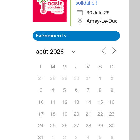
solidaire !
30 Juin 26
Arnay-Le-Duc
Événements
L
M
M
J
V
S
D
27
28
29
30
31
1
2
6
3
4
5
7
8
9
10
11
12
13
14
15
16
17
18
19
20
21
22
23
24
25
26
27
28
29
30
31
1
2
3
4
5
6