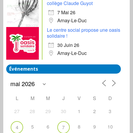
collège Claude Guyot
7 Mai 26
Arnay-Le-Duc
Le centre social propose une oasis
solidaire !
30 Juin 26
Arnay-Le-Duc
Événements
L
M
M
J
V
S
D
27
28
29
30
1
2
3
5
6
8
9
10
4
7