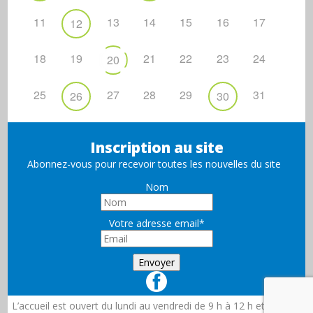
11
13
14
15
16
17
12
18
19
21
22
23
24
20
25
27
28
29
31
26
30
Inscription au site
Abonnez-vous pour recevoir toutes les nouvelles du site
Nom
Votre adresse email*
L’accueil est ouvert du lundi au vendredi de 9 h à 12 h et de 13 h