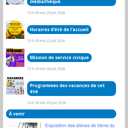
médiathèque
10 h 00 min
29 Juil 2026
Horaires d’été de l’accueil
10 h 00 min
22 Juil 2026
Mission de service civique
15 h 24 min
06 Juil 2026
Programmes des vacances de cet
été
14 h 26 min
30 Juin 2026
À venir
Exposition des élèves de 5ème du