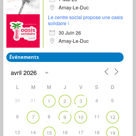
Arnay-Le-Duc
Le centre social propose une oasis
solidaire !
30 Juin 26
Arnay-Le-Duc
Événements
L
M
M
J
V
S
D
30
31
4
5
1
2
3
6
8
11
7
9
10
12
13
14
16
17
18
15
19