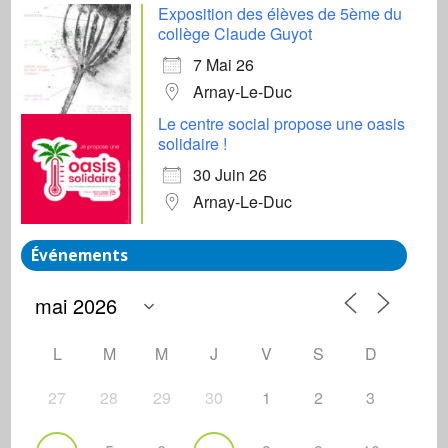
Exposition des élèves de 5ème du
collège Claude Guyot
7 Mai 26
Arnay-Le-Duc
Le centre social propose une oasis
solidaire !
30 Juin 26
Arnay-Le-Duc
Événements
L
M
M
J
V
S
D
27
28
29
30
1
2
3