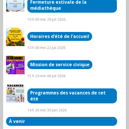
Fermeture estivale de la
médiathèque
10 h 00 min
29 Juil 2026
Horaires d’été de l’accueil
10 h 00 min
22 Juil 2026
Mission de service civique
15 h 24 min
06 Juil 2026
Programmes des vacances de cet
été
14 h 26 min
30 Juin 2026
À venir