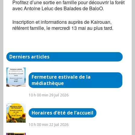
Profitez d’une sortie en famille pour découvrir la forêt
Centre social
avec Antoine Leluc des Balades de BaloO.
3, rue de la Gare - Arnay-Le-Duc
Évènements
Inscription et informations auprès de Kairouan,
référent famille, le mercredi 13 mai au plus tard.
Derniers articles
Fermeture estivale de la
médiathèque
10 h 00 min
29 Juil 2026
Horaires d’été de l’accueil
10 h 00 min
22 Juil 2026