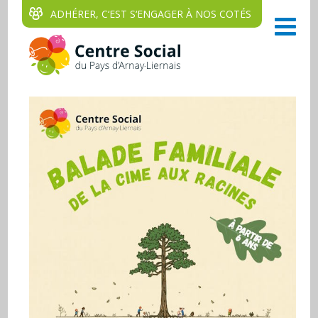
ADHÉRER, C‘EST S‘ENGAGER À NOS COTÉS