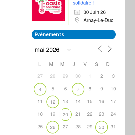
solidaire !
30 Juin 26
Arnay-Le-Duc
Événements
L
M
M
J
V
S
D
27
28
29
30
1
2
3
5
6
8
9
10
4
7
11
13
14
15
16
17
12
65
Outlook Live
18
19
21
22
23
24
20
25
27
28
29
31
26
30