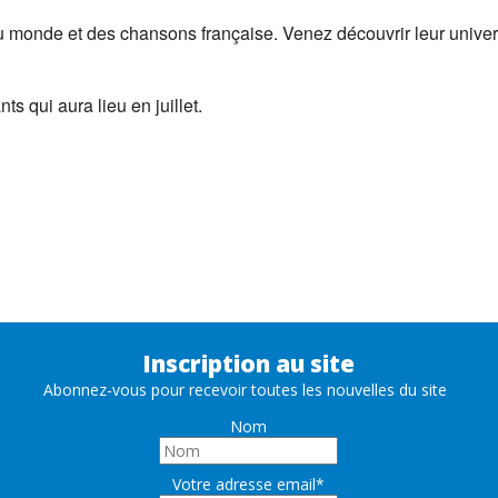
u monde et des chansons française. Venez découvrir leur unive
ts qui aura lieu en juillet.
re - Arnay-Le-Duc
Inscription au site
Abonnez-vous pour recevoir toutes les nouvelles du site
Nom
Votre adresse email*