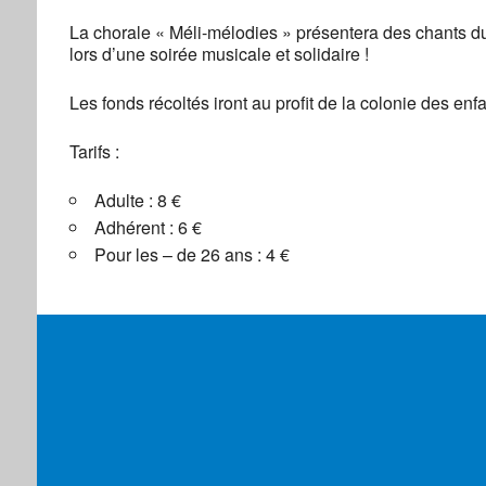
La chorale « Méli-mélodies » présentera des chants d
lors d’une soirée musicale et solidaire !
Centre social
Les fonds récoltés iront au profit de la colonie des enfan
3, rue de la Ga
Évènements
Tarifs :
Adulte : 8 €
Adhérent : 6 €
Pour les – de 26 ans : 4 €