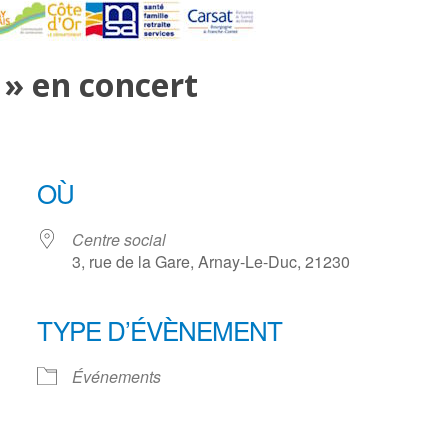
 » en concert
OÙ
Centre social
3, rue de la Gare, Arnay-Le-Duc, 21230
TYPE D’ÉVÈNEMENT
ogle
iCalendar
Office 3
Événements