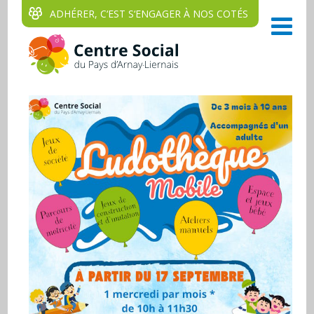
ADHÉRER, C‘EST S‘ENGAGER À NOS COTÉS