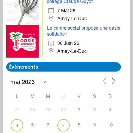
collège Claude Guyot
7 Mai 26
Arnay-Le-Duc
Le centre social propose une oasis
solidaire !
30 Juin 26
Arnay-Le-Duc
Événements
L
M
M
J
V
S
D
27
28
29
30
1
2
3
5
6
8
9
10
4
7