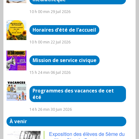
10 h 00 min
29 Juil 2026
Horaires d’été de l’accueil
10 h 00 min
22 Juil 2026
Mission de service civique
15 h 24 min
06 Juil 2026
Programmes des vacances de cet
été
14 h 26 min
30 Juin 2026
À venir
Exposition des élèves de 5ème du