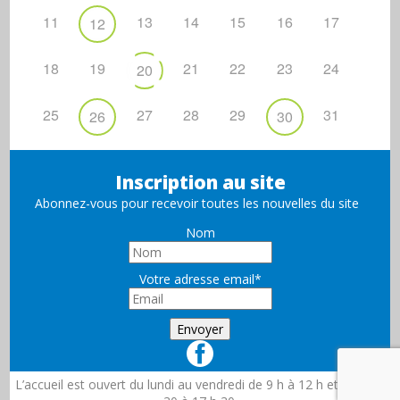
11
13
14
15
16
17
12
18
19
21
22
23
24
20
25
27
28
29
31
26
30
Inscription au site
Abonnez-vous pour recevoir toutes les nouvelles du site
Nom
Votre adresse email*
L’accueil est ouvert du lundi au vendredi de 9 h à 12 h et de 13 h