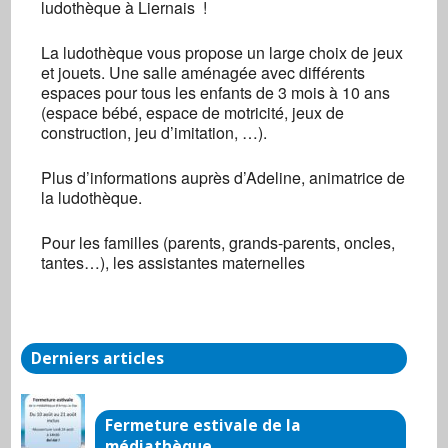
ludothèque à Liernais !
Maison du temps libre
Vicinal 17b - Liernais
Évènements
La ludothèque vous propose un large choix de jeux
et jouets. Une salle aménagée avec différents
espaces pour tous les enfants de 3 mois à 10 ans
(espace bébé, espace de motricité, jeux de
construction, jeu d’imitation, …).
Plus d’informations auprès d’Adeline, animatrice de
la ludothèque.
Pour les familles (parents, grands-parents, oncles,
tantes…), les assistantes maternelles
Derniers articles
Fermeture estivale de la
médiathèque