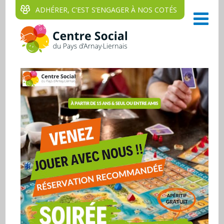
ADHÉRER, C‘EST S‘ENGAGER À NOS COTÉS