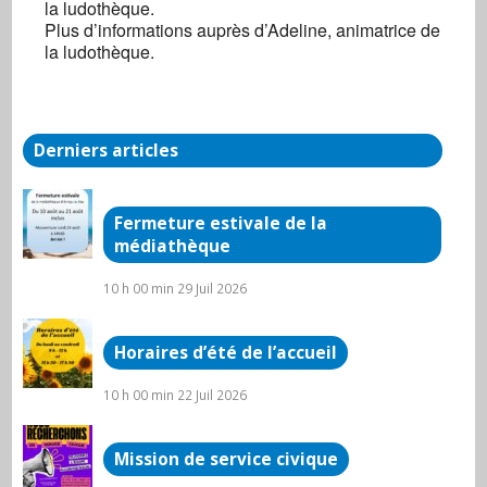
la ludothèque.
médiathèque
Plus d’informations auprès d’Adeline, animatrice de
3 rue de la gare - arnay le duc
la ludothèque.
Évènements
Derniers articles
Fermeture estivale de la
médiathèque
10 h 00 min
29 Juil 2026
Horaires d’été de l’accueil
10 h 00 min
22 Juil 2026
Mission de service civique