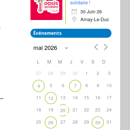
solidaire !
30 Juin 26
Arnay-Le-Duc
s
Événements
L
M
M
J
V
S
D
27
28
29
30
1
2
3
5
6
8
9
10
4
7
11
13
14
15
16
17
12
18
19
21
22
23
24
20
25
27
28
29
31
26
30