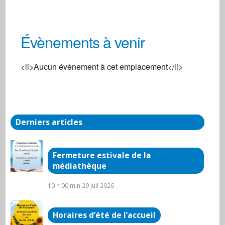
Évènements à venir
Centre social
<li>Aucun évènement à cet emplacement</li>
3, rue de la Gare - Arnay-Le-Duc
Évènements
Derniers articles
Fermeture estivale de la
médiathèque
10 h 00 min
29 Juil 2026
Horaires d’été de l’accueil