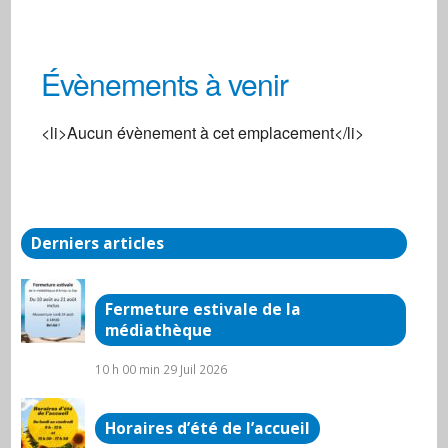
Évènements à venir
Centre social
<li>Aucun évènement à cet emplacement</li>
3, rue de la Gare - Arnay-Le-Duc
Évènements
Derniers articles
Fermeture estivale de la
médiathèque
10 h 00 min
29 Juil 2026
Horaires d’été de l’accueil