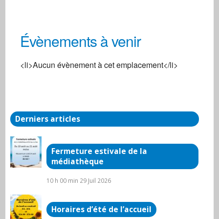
Évènements à venir
Centre Social
<li>Aucun évènement à cet emplacement</li>
3 Rue de la gare - Arnay Le Duc
Évènements
Derniers articles
Fermeture estivale de la
médiathèque
10 h 00 min
29 Juil 2026
Horaires d’été de l’accueil