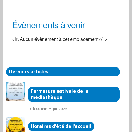
Évènements à venir
Centre social
<li>Aucun évènement à cet emplacement</li>
3, rue de la Gare - Arnay-Le-Duc
Évènements
Derniers articles
Fermeture estivale de la
médiathèque
10 h 00 min
29 Juil 2026
Horaires d’été de l’accueil