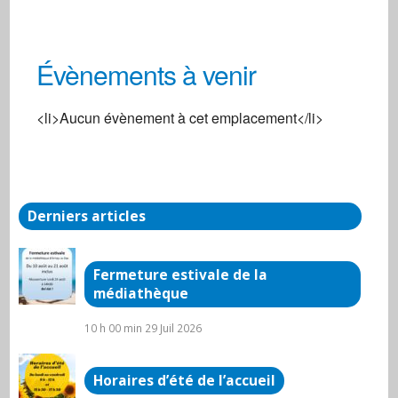
Évènements à venir
Centre social
<li>Aucun évènement à cet emplacement</li>
3, rue de la Gare - Arnay-Le-Duc
Évènements
Derniers articles
Fermeture estivale de la
médiathèque
10 h 00 min
29 Juil 2026
Horaires d’été de l’accueil