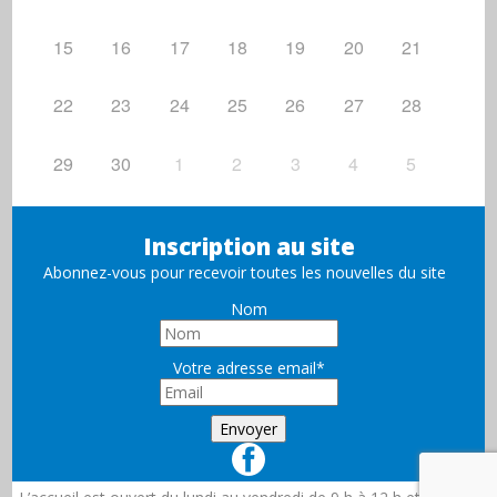
15
16
17
18
19
20
21
22
23
24
25
26
27
28
29
30
1
2
3
4
5
Inscription au site
Abonnez-vous pour recevoir toutes les nouvelles du site
Nom
Votre adresse email*