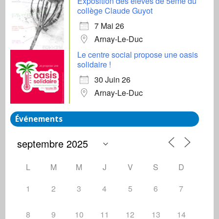
Exposition des élèves de 5ème du
collège Claude Guyot
7 Mai 26
Arnay-Le-Duc
Le centre social propose une oasis
solidaire !
30 Juin 26
Arnay-Le-Duc
Événements
L
M
M
J
V
S
D
1
2
3
4
5
6
7
8
9
10
11
12
13
14