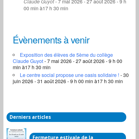
Claude Guyot
- 7 mai 2026 - 27 août 2026 - 9 h
00 min à17 h 30 min
Évènements à venir
Centre social
Exposition des élèves de 5ème du collège
3, rue de la Gare - Arnay-Le-Duc
Claude Guyot
- 7 mai 2026 - 27 août 2026 - 9 h 00
Évènements
min à17 h 30 min
Le centre social propose une oasis solidaire !
- 30
juin 2026 - 31 août 2026 - 9 h 00 min à17 h 30 min
Derniers articles
Fermeture estivale de la