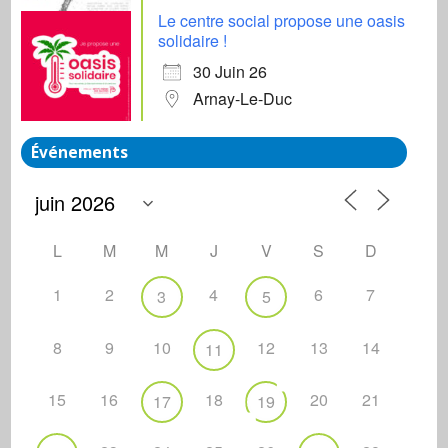
Le centre social propose une oasis
solidaire !
30 Juin 26
Arnay-Le-Duc
Événements
L
M
M
J
V
S
D
1
2
4
6
7
3
5
8
9
10
12
13
14
11
15
16
18
20
21
17
19