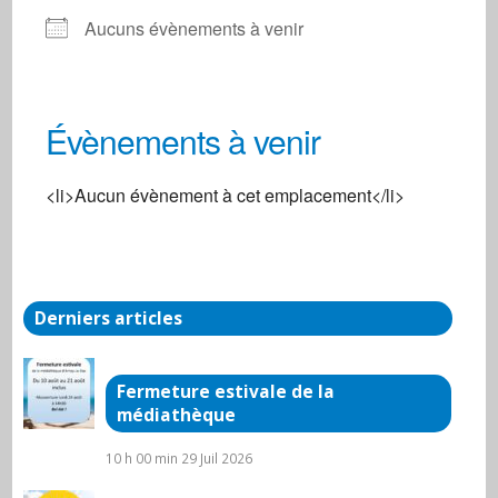
Aucuns évènements à venir
Évènements à venir
Place de la Fontaine 21430 Liernais
<li>Aucun évènement à cet emplacement</li>
Place de la fontaine - Liernais
Évènements
Derniers articles
Fermeture estivale de la
médiathèque
10 h 00 min
29 Juil 2026