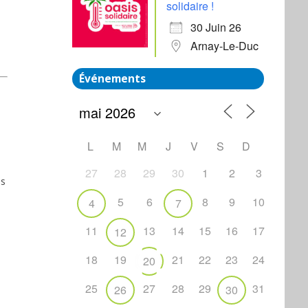
solidaire !
30 Juin 26
Arnay-Le-Duc
Événements
n
L
M
M
J
V
S
D
27
28
29
30
1
2
3
es
5
6
8
9
10
4
7
11
13
14
15
16
17
12
18
19
21
22
23
24
20
25
27
28
29
31
26
30