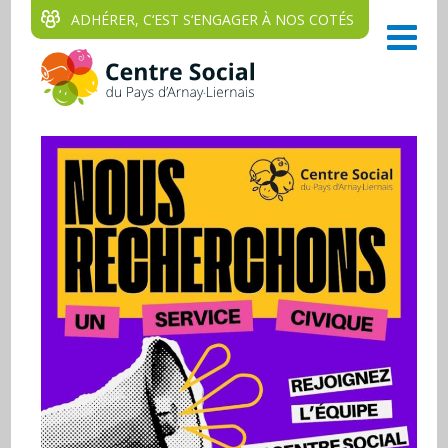
ADHÉRER, C‘EST S‘ENGAGER À NOS COTÉS