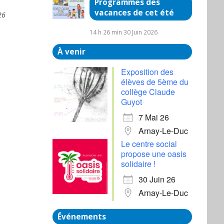
Programmes des
vacances de cet été
26
14 h 26 min
30 Juin 2026
À venir
Exposition des
élèves de 5ème du
collège Claude
Guyot
7 Mai 26
Arnay-Le-Duc
Le centre social
propose une oasis
solidaire !
30 Juin 26
Arnay-Le-Duc
Événements