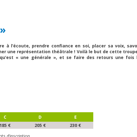
 »
re à l’écoute, prendre confiance en soi, placer sa voix, savo
ner une représentation théâtrale ! Voilà le but de cette troupe
qu’est « une générale », et se faire des retours une fois 
C
D
E
185 €
205 €
230 €
s d’inscription.