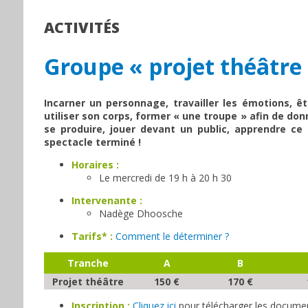
ACTIVITÉS
Groupe « projet théâtre
Incarner un personnage, travailler les émotions, êt
utiliser son corps, former « une troupe » afin de don
se produire, jouer devant un public, apprendre ce 
spectacle terminé !
Horaires :
Le mercredi de 19 h à 20 h 30
Intervenante :
Nadège Dhoosche
Tarifs* :
Comment le déterminer ?
Tranche
A
B
Projet théâtre
150 €
170 €
Inscription :
Cliquez ici
pour télécharger les document