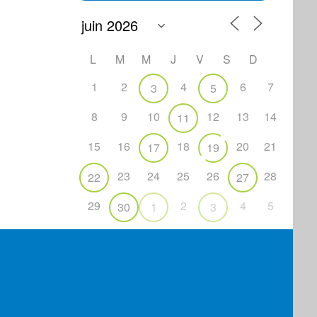
L
M
M
J
V
S
D
1
2
4
6
7
3
5
8
9
10
12
13
14
11
15
16
18
20
21
17
19
23
24
25
26
28
22
27
29
2
4
5
30
1
3