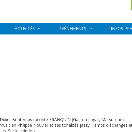
ACTIVITÉS
ÉVÈNEMENTS
INFOS PR
D, Didier Bontemps raconte FRANQUIN (Gaston Lagaf, Marsupilami,
usicien Philippe Nouvier et ses tonalités jazzy. Temps d'échanges e
es. Sur inscription