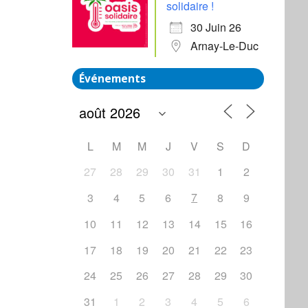
solidaire !
30 Juin 26
Arnay-Le-Duc
Événements
L
M
M
J
V
S
D
27
28
29
30
31
1
2
7
3
4
5
6
8
9
10
11
12
13
14
15
16
17
18
19
20
21
22
23
24
25
26
27
28
29
30
31
1
2
3
4
5
6