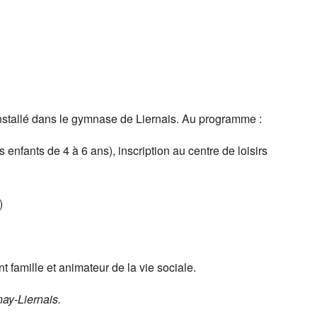
ogle
iCalendar
Office 3
stallé dans le gymnase de Liernais. Au programme :
enfants de 4 à 6 ans), inscription au centre de loisirs
)
t famille et animateur de la vie sociale.
ay-Liernais.