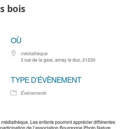
s bois
OÙ
médiathèque
3 rue de la gare, arnay le duc, 21230
TYPE D’ÉVÈNEMENT
ogle
iCalendar
Office 3
Événements
médiathèque. Les enfants pourront apprécier différentes
a participation de l’association Bourgogne Photo Nature.