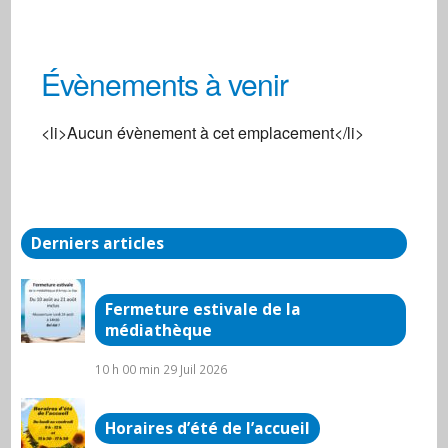
Évènements à venir
Centre social
<li>Aucun évènement à cet emplacement</li>
3, rue de la Gare - Arnay-Le-Duc
Évènements
Derniers articles
Fermeture estivale de la
médiathèque
10 h 00 min
29 Juil 2026
Horaires d’été de l’accueil