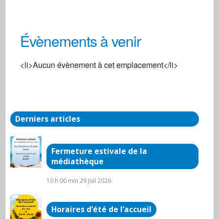
Évènements à venir
Centre social
<li>Aucun évènement à cet emplacement</li>
3, rue de la Gare - Arnay-Le-Duc
Évènements
Derniers articles
Fermeture estivale de la
médiathèque
10 h 00 min
29 Juil 2026
Horaires d’été de l’accueil