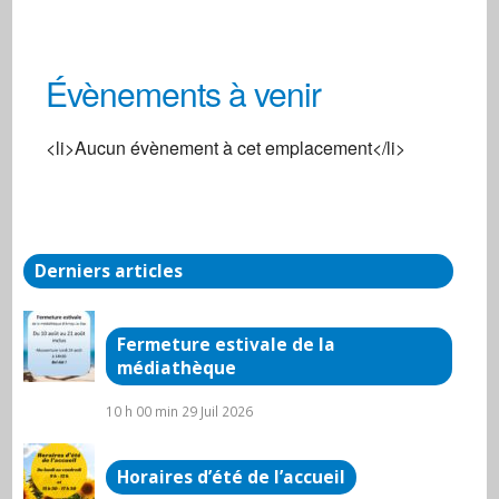
Évènements à venir
Centre social
<li>Aucun évènement à cet emplacement</li>
3, rue de la Gare - Arnay-Le-Duc
Évènements
Derniers articles
Fermeture estivale de la
médiathèque
10 h 00 min
29 Juil 2026
Horaires d’été de l’accueil