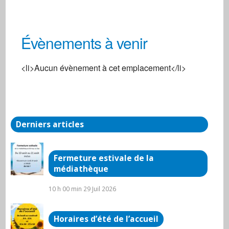
Évènements à venir
Centre Social
<li>Aucun évènement à cet emplacement</li>
3 Rue de la gare - Arnay Le Duc
Évènements
Derniers articles
Fermeture estivale de la
médiathèque
10 h 00 min
29 Juil 2026
Horaires d’été de l’accueil