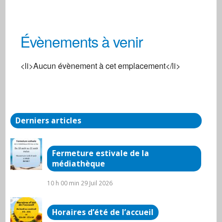
Évènements à venir
Centre Social
<li>Aucun évènement à cet emplacement</li>
3 Rue de la gare - Arnay Le Duc
Évènements
Derniers articles
Fermeture estivale de la
médiathèque
10 h 00 min
29 Juil 2026
Horaires d’été de l’accueil