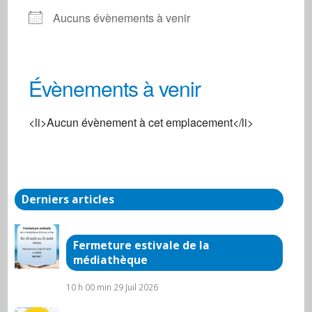
Aucuns évènements à venir
Évènements à venir
salle Po3 du centre social
<li>Aucun évènement à cet emplacement</li>
3 rue de la gare - Arnay-le-Duc
Évènements
Derniers articles
Fermeture estivale de la
médiathèque
10 h 00 min
29 Juil 2026