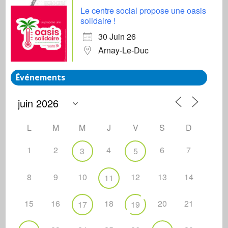
Le centre social propose une oasis
solidaire !
30 Juin 26
Arnay-Le-Duc
Événements
L
M
M
J
V
S
D
1
2
4
6
7
3
5
8
9
10
12
13
14
11
15
16
18
20
21
17
19