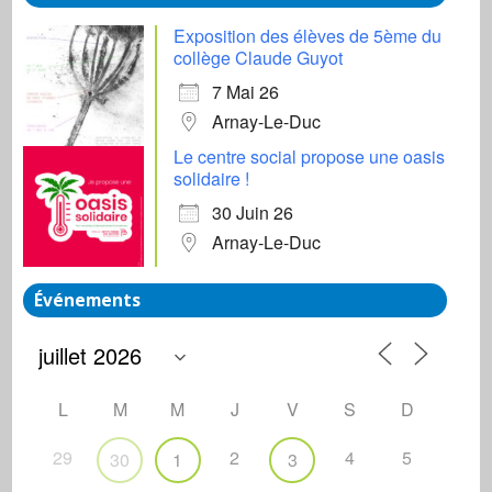
Exposition des élèves de 5ème du
collège Claude Guyot
7 Mai 26
Arnay-Le-Duc
Le centre social propose une oasis
solidaire !
30 Juin 26
Arnay-Le-Duc
Événements
L
M
M
J
V
S
D
29
2
4
5
30
1
3