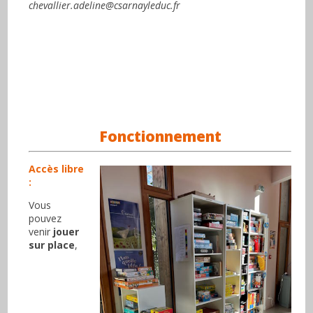
chevallier.adeline@csarnayleduc.fr
.
Fonctionnement
Accès libre
:
Vous
pouvez
venir
jouer
sur place
,