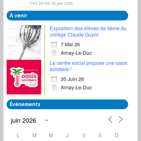
14 h 26 min
30 Juin 2026
À venir
Exposition des élèves de 5ème du
collège Claude Guyot
7 Mai 26
Arnay-Le-Duc
Le centre social propose une oasis
solidaire !
30 Juin 26
Arnay-Le-Duc
Événements
L
M
M
J
V
S
D