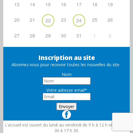
13
14
15
16
17
18
19
20
21
23
25
26
22
24
27
28
29
30
31
1
2
Inscription au site
Abonnez-vous pour recevoir toutes les nouvelles du site
Nom
Votre adresse email*
L’accueil est ouvert du lundi au vendredi de 9 h à 12 h et de 13 h
30 à 17 h 30.