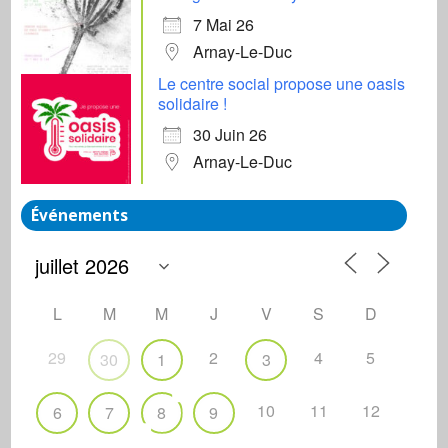
7 Mai 26
Arnay-Le-Duc
Le centre social propose une oasis
solidaire !
30 Juin 26
Arnay-Le-Duc
Événements
L
M
M
J
V
S
D
29
2
4
5
30
1
3
10
11
12
6
7
8
9